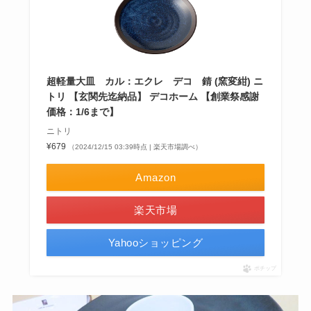
超軽量大皿 カル：エクレ デコ 錆 (窯変紺) ニ
トリ 【玄関先迄納品】 デコホーム 【創業祭感謝
価格：1/6まで】
ニトリ
¥679
（2024/12/15 03:39時点 | 楽天市場調べ）
Amazon
楽天市場
Yahooショッピング
ポチップ