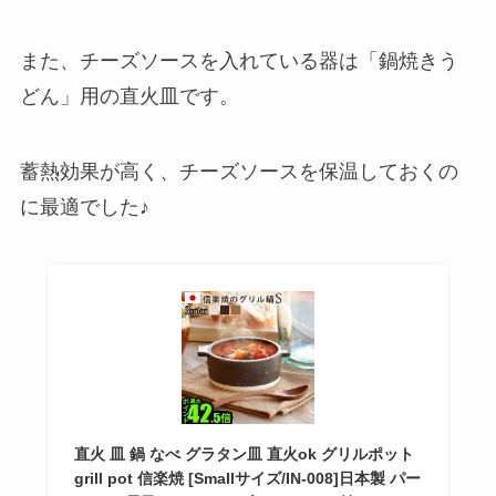
また、チーズソースを入れている器は「鍋焼きう
どん」用の直火皿です。
蓄熱効果が高く、チーズソースを保温しておくの
に最適でした♪
直火 皿 鍋 なべ グラタン皿 直火ok グリルポット
grill pot 信楽焼 [Smallサイズ/IN-008]日本製 パー