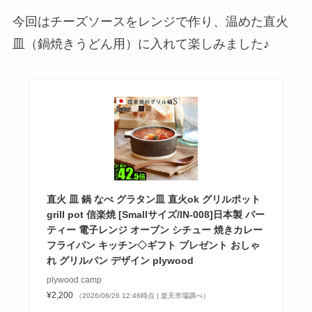
今回はチーズソースをレンジで作り、温めた直火
皿（鍋焼きうどん用）に入れて楽しみました♪
直火 皿 鍋 なべ グラタン皿 直火ok グリルポット
grill pot 信楽焼 [Smallサイズ/IN-008]日本製 パー
ティー 電子レンジ オーブン シチュー 焼きカレー
フライパン キッチン◇ギフト プレゼント おしゃ
れ グリルパン デザイン plywood
plywood camp
¥2,200
（2026/06/26 12:46時点 | 楽天市場調べ）