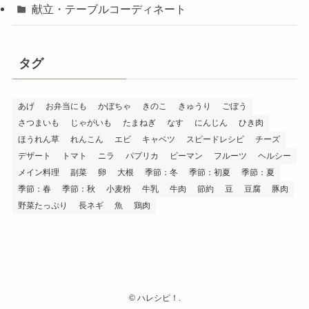
献立・テーブルコーディネート
タグ
あげ
お弁当にも
かぼちゃ
きのこ
きゅうり
ごぼう
さつまいも
じゃがいも
たまねぎ
なす
にんじん
ひき肉
ほうれん草
れんこん
エビ
キャベツ
スピードレシピ
チーズ
デザート
トマト
ニラ
パプリカ
ピーマン
フルーツ
ヘルシー
メイン料理
副菜
卵
大根
季節：冬
季節：初夏
季節：夏
季節：春
季節：秋
小麦粉
牛乳
牛肉
節約
豆
豆腐
豚肉
野菜たっぷり
長ネギ
魚
鶏肉
©
ハレシピ！.