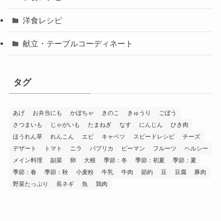
洋食レシピ
献立・テーブルコーディネート
タグ
あげ
お弁当にも
かぼちゃ
きのこ
きゅうり
ごぼう
さつまいも
じゃがいも
たまねぎ
なす
にんじん
ひき肉
ほうれん草
れんこん
エビ
キャベツ
スピードレシピ
チーズ
デザート
トマト
ニラ
パプリカ
ピーマン
フルーツ
ヘルシー
メイン料理
副菜
卵
大根
季節：冬
季節：初夏
季節：夏
季節：春
季節：秋
小麦粉
牛乳
牛肉
節約
豆
豆腐
豚肉
野菜たっぷり
長ネギ
魚
鶏肉