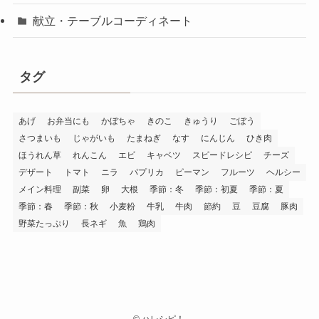
献立・テーブルコーディネート
タグ
あげ
お弁当にも
かぼちゃ
きのこ
きゅうり
ごぼう
さつまいも
じゃがいも
たまねぎ
なす
にんじん
ひき肉
ほうれん草
れんこん
エビ
キャベツ
スピードレシピ
チーズ
デザート
トマト
ニラ
パプリカ
ピーマン
フルーツ
ヘルシー
メイン料理
副菜
卵
大根
季節：冬
季節：初夏
季節：夏
季節：春
季節：秋
小麦粉
牛乳
牛肉
節約
豆
豆腐
豚肉
野菜たっぷり
長ネギ
魚
鶏肉