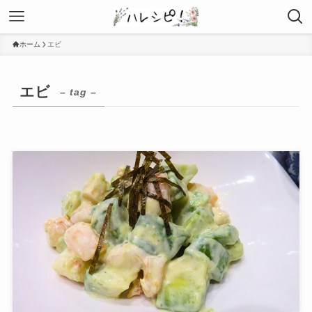
ホーム
エビ
エビ
– tag –