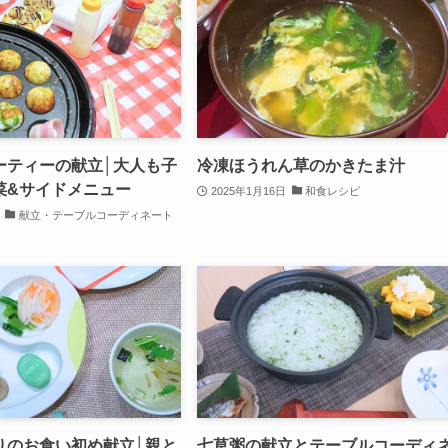
ーティーの献立│大人も子
冷凍ほうれん草のかきたま汁
菜&サイドメニュー
2025年1月16日
和食レシピ
献立・テーブルコーディネート
りのお食い初め献立│親と
七草粥の献立とテーブルコーディ