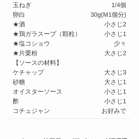
玉ねぎ
1/4個
卵白
30g(M1個分)
★酒
小さじ2
★鶏ガラスープ（顆粒）
小さじ1
★塩コショウ
少々
★片栗粉
大さじ2
【ソースの材料】
ケチャップ
大さじ3
砂糖
大さじ1
オイスターソース
小さじ1
酢
小さじ1
コチュジャン
お好みで