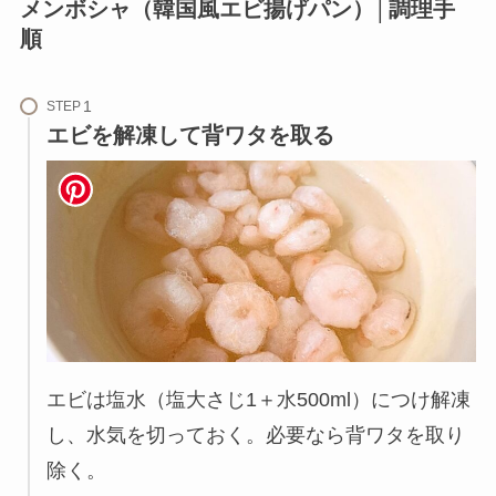
メンボシャ（韓国風エビ揚げパン）│調理手
順
STEP
エビを解凍して背ワタを取る
エビは塩水（塩大さじ1＋水500ml）につけ解凍
し、水気を切っておく。必要なら背ワタを取り
除く。