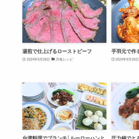
湯煎で仕上げるローストビーフ
手羽元で作
2024年9月28日
洋食レシピ
2024年9月28日
台湾料理でブランチ│ルーローハンと
圧力鍋でと