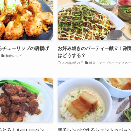
るチューリップの唐揚げ
お好み焼きのパーティー献立！副
はどうする？
和食レシピ
2024年9月21日
献立・テーブルコーディネ
ろとろ！ルーローハン
電子レンジで作るシェントゥジャ