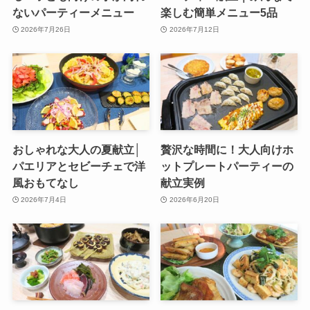
ないパーティーメニュー
楽しむ簡単メニュー5品
2026年7月26日
2026年7月12日
おしゃれな大人の夏献立│
贅沢な時間に！大人向けホ
パエリアとセビーチェで洋
ットプレートパーティーの
風おもてなし
献立実例
2026年7月4日
2026年6月20日