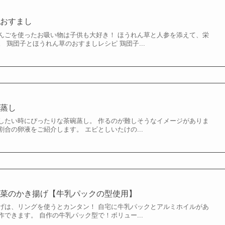
のおすまし
んごを使ったお吸い物は子供も大好き！ ほうれん草と人参を添えて、栄
 鶏団子とほうれん草のおすましレシピ 鶏団子...
碗蒸し
したい時にぴったりな茶碗蒸し。 作るのが難しそうなイメージがありま
合の卵液をご紹介します。 エビとしいたけの...
野菜のかき揚げ【牛乳パックの型使用】
げは、リングを使うとカンタン！ 自宅に牛乳パックとアルミホイルがあ
できます。 自作の牛乳パック型で！ボリュー...