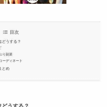
目次
はどうする？
ピ
ぷり副菜
コーディネート
まとめ
はどうする？