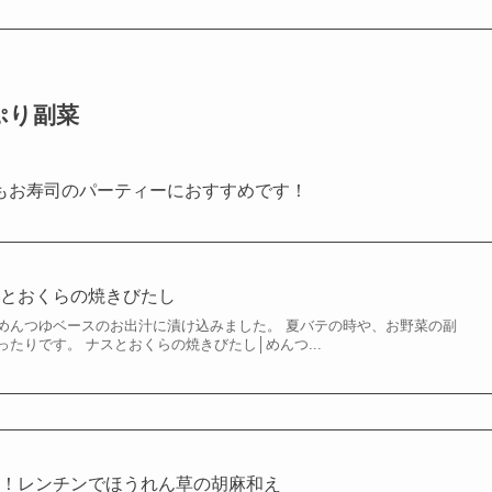
ぷり副菜
もお寿司のパーティーにおすすめです！
スとおくらの焼きびたし
めんつゆベースのお出汁に漬け込みました。 夏バテの時や、お野菜の副
たりです。 ナスとおくらの焼きびたし│めんつ...
点！レンチンでほうれん草の胡麻和え