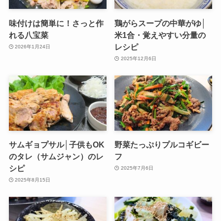
味付けは簡単に！さっと作
鶏がらスープの中華がゆ│
れる八宝菜
米1合・覚えやすい分量の
レシピ
2026年1月24日
2025年12月6日
サムギョプサル│子供もOK
野菜たっぷりプルコギビー
のタレ（サムジャン）のレ
フ
シピ
2025年7月6日
2025年8月15日