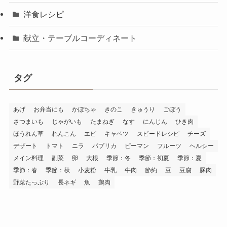
洋食レシピ
献立・テーブルコーディネート
タグ
あげ
お弁当にも
かぼちゃ
きのこ
きゅうり
ごぼう
さつまいも
じゃがいも
たまねぎ
なす
にんじん
ひき肉
ほうれん草
れんこん
エビ
キャベツ
スピードレシピ
チーズ
デザート
トマト
ニラ
パプリカ
ピーマン
フルーツ
ヘルシー
メイン料理
副菜
卵
大根
季節：冬
季節：初夏
季節：夏
季節：春
季節：秋
小麦粉
牛乳
牛肉
節約
豆
豆腐
豚肉
野菜たっぷり
長ネギ
魚
鶏肉