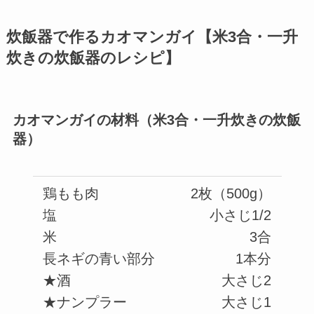
炊飯器で作るカオマンガイ【米3合・一升
炊きの炊飯器のレシピ】
カオマンガイの材料（米3合・一升炊きの炊飯
器）
鶏もも肉
2枚（500g）
塩
小さじ1/2
米
3合
長ネギの青い部分
1本分
★酒
大さじ2
★ナンプラー
大さじ1