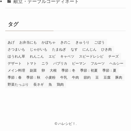
献立・テーブルコーディネート
タグ
あげ
お弁当にも
かぼちゃ
きのこ
きゅうり
ごぼう
さつまいも
じゃがいも
たまねぎ
なす
にんじん
ひき肉
ほうれん草
れんこん
エビ
キャベツ
スピードレシピ
チーズ
デザート
トマト
ニラ
パプリカ
ピーマン
フルーツ
ヘルシー
メイン料理
副菜
卵
大根
季節：冬
季節：初夏
季節：夏
季節：春
季節：秋
小麦粉
牛乳
牛肉
節約
豆
豆腐
豚肉
野菜たっぷり
長ネギ
魚
鶏肉
©
ハレシピ！.