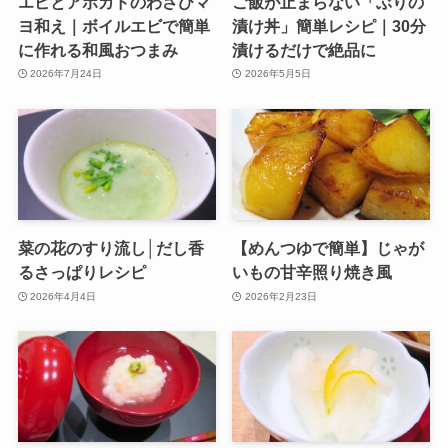
エビとアボカドのわさびマ
ご飯が止まらない「ぶりの
ヨ和え｜ボイルエビで簡単
漬け丼」簡単レシピ｜30分
に作れる和風おつまみ
漬けるだけで絶品に
2026年7月24日
2026年5月5日
菜の花のすり流し│だし香
【めんつゆで簡単】じゃが
るさっぱりレシピ
いもの甘辛照り焼き風
2026年4月4日
2026年2月23日