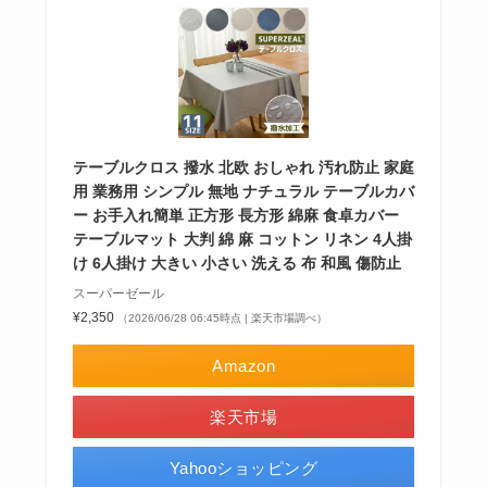
テーブルクロス 撥水 北欧 おしゃれ 汚れ防止 家庭
用 業務用 シンプル 無地 ナチュラル テーブルカバ
ー お手入れ簡単 正方形 長方形 綿麻 食卓カバー
テーブルマット 大判 綿 麻 コットン リネン 4人掛
け 6人掛け 大きい 小さい 洗える 布 和風 傷防止
スーパーゼール
¥2,350
（2026/06/28 06:45時点 | 楽天市場調べ）
Amazon
楽天市場
Yahooショッピング