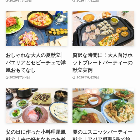
2026年7月26日
2026年7月12日
おしゃれな大人の夏献立│
贅沢な時間に！大人向けホ
パエリアとセビーチェで洋
ットプレートパーティーの
風おもてなし
献立実例
2026年7月4日
2026年6月20日
父の日に作った小料理屋風
夏のエスニックパーティー
献立｜夫の好きなものを並
献立｜アジア料理5品で旅