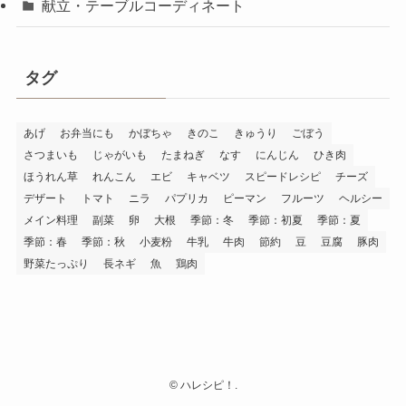
献立・テーブルコーディネート
タグ
あげ
お弁当にも
かぼちゃ
きのこ
きゅうり
ごぼう
さつまいも
じゃがいも
たまねぎ
なす
にんじん
ひき肉
ほうれん草
れんこん
エビ
キャベツ
スピードレシピ
チーズ
デザート
トマト
ニラ
パプリカ
ピーマン
フルーツ
ヘルシー
メイン料理
副菜
卵
大根
季節：冬
季節：初夏
季節：夏
季節：春
季節：秋
小麦粉
牛乳
牛肉
節約
豆
豆腐
豚肉
野菜たっぷり
長ネギ
魚
鶏肉
©
ハレシピ！.