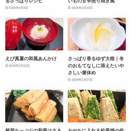
るさっぱりレシピ
いもの甘辛照り焼き風
2026年4月4日
2026年2月23日
えび真薯の和風あんかけ
さっぱり香るゆず大根｜冬
のおもてなしに添えたいや
2026年2月22日
さしい箸休め
2026年1月17日
根菜たっぷりの和風はるま
おせちに入れる松風焼の作