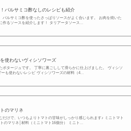
ス！バルサミコ酢なしのレシピも紹介
、バルサミコ酢を使ったさっぱりソースがよく合います。 お肉を焼いた
作るソースを紹介します！ タリアータソース...
ーを使わないヴィシソワーズ
たポタージュです。 丁寧に裏ごしして滑らかに仕上げました。 ヴィシソ
ーも使わないレシピ ヴィシソワーズの材料（4...
マトのマリネ
むだけで、いつもよりトマトの甘味がしっかり感じられます♪ ミニトマト
トのマリネ│材料（ミニトマト16個分） ミニト...