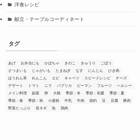
洋食レシピ
献立・テーブルコーディネート
タグ
あげ
お弁当にも
かぼちゃ
きのこ
きゅうり
ごぼう
さつまいも
じゃがいも
たまねぎ
なす
にんじん
ひき肉
ほうれん草
れんこん
エビ
キャベツ
スピードレシピ
チーズ
デザート
トマト
ニラ
パプリカ
ピーマン
フルーツ
ヘルシー
メイン料理
副菜
卵
大根
季節：冬
季節：初夏
季節：夏
季節：春
季節：秋
小麦粉
牛乳
牛肉
節約
豆
豆腐
豚肉
野菜たっぷり
長ネギ
魚
鶏肉