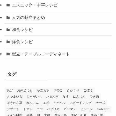
エスニック・中華レシピ
人気の献立まとめ
和食レシピ
洋食レシピ
献立・テーブルコーディネート
タグ
あげ
お弁当にも
かぼちゃ
きのこ
きゅうり
ごぼう
さつまいも
じゃがいも
たまねぎ
なす
にんじん
ひき肉
ほうれん草
れんこん
エビ
キャベツ
スピードレシピ
チーズ
デザート
トマト
ニラ
パプリカ
ピーマン
フルーツ
ヘルシー
メイン料理
副菜
卵
大根
季節：冬
季節：初夏
季節：夏