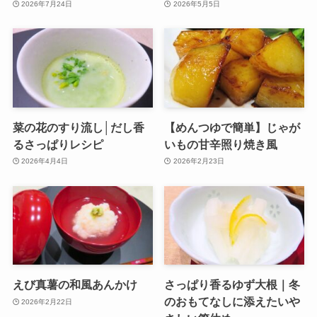
2026年7月24日
2026年5月5日
菜の花のすり流し│だし香
【めんつゆで簡単】じゃが
るさっぱりレシピ
いもの甘辛照り焼き風
2026年4月4日
2026年2月23日
えび真薯の和風あんかけ
さっぱり香るゆず大根｜冬
のおもてなしに添えたいや
2026年2月22日