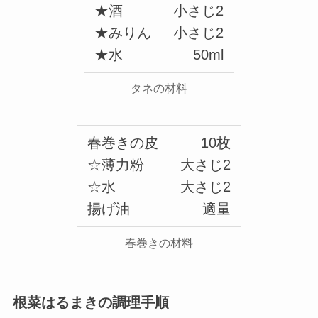
★酒
小さじ2
★みりん
小さじ2
★水
50ml
タネの材料
春巻きの皮
10枚
☆薄力粉
大さじ2
☆水
大さじ2
揚げ油
適量
春巻きの材料
根菜はるまきの調理手順