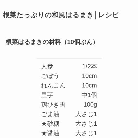
根菜たっぷりの和風はるまき│レシピ
根菜はるまきの材料（10個ぶん）
人参
1/2本
ごぼう
10cm
れんこん
10cm
里芋
中1個
鶏ひき肉
100g
ごま油
大さじ1
★砂糖
大さじ1
★醤油
大さじ1