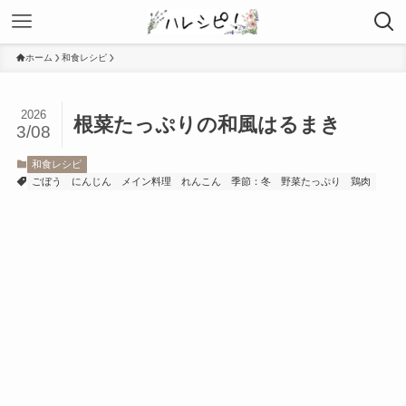
ホーム
和食レシピ
2026
根菜たっぷりの和風はるまき
3/08
和食レシピ
ごぼう
にんじん
メイン料理
れんこん
季節：冬
野菜たっぷり
鶏肉