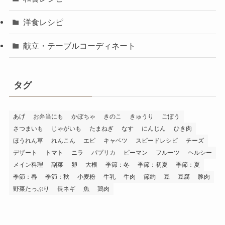
洋食レシピ
献立・テーブルコーディネート
タグ
あげ
お弁当にも
かぼちゃ
きのこ
きゅうり
ごぼう
さつまいも
じゃがいも
たまねぎ
なす
にんじん
ひき肉
ほうれん草
れんこん
エビ
キャベツ
スピードレシピ
チーズ
デザート
トマト
ニラ
パプリカ
ピーマン
フルーツ
ヘルシー
メイン料理
副菜
卵
大根
季節：冬
季節：初夏
季節：夏
季節：春
季節：秋
小麦粉
牛乳
牛肉
節約
豆
豆腐
豚肉
野菜たっぷり
長ネギ
魚
鶏肉