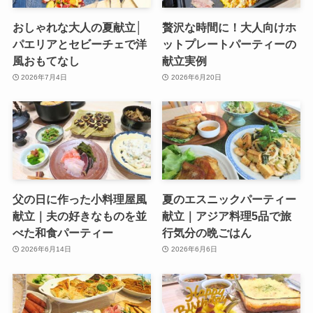
おしゃれな大人の夏献立│
贅沢な時間に！大人向けホ
パエリアとセビーチェで洋
ットプレートパーティーの
風おもてなし
献立実例
2026年7月4日
2026年6月20日
父の日に作った小料理屋風
夏のエスニックパーティー
献立｜夫の好きなものを並
献立｜アジア料理5品で旅
べた和食パーティー
行気分の晩ごはん
2026年6月14日
2026年6月6日