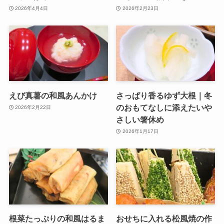
2026年4月4日
2026年2月23日
えび真薯の和風あんかけ
さっぱり香るゆず大根｜冬
のおもてなしに添えたいや
2026年2月22日
さしい箸休め
2026年1月17日
根菜たっぷりの和風はるま
おせちに入れる松風焼の作