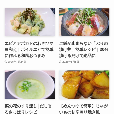
エビとアボカドのわさびマ
ご飯が止まらない「ぶりの
ヨ和え｜ボイルエビで簡単
漬け丼」簡単レシピ｜30分
に作れる和風おつまみ
漬けるだけで絶品に
2026年7月24日
2026年5月5日
菜の花のすり流し│だし香
【めんつゆで簡単】じゃが
るさっぱりレシピ
いもの甘辛照り焼き風