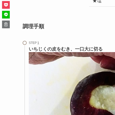
★塩
調理手順
STEP
いちじくの皮をむき、一口大に切る