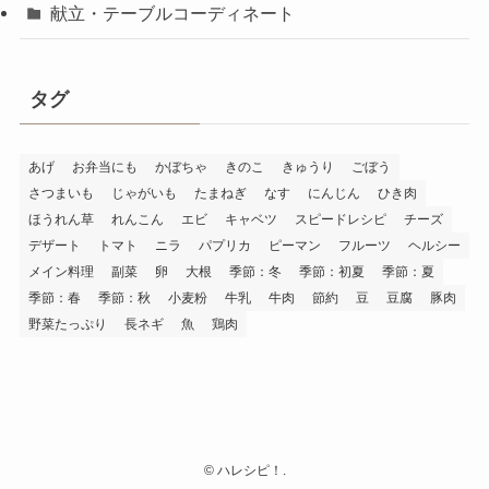
献立・テーブルコーディネート
タグ
あげ
お弁当にも
かぼちゃ
きのこ
きゅうり
ごぼう
さつまいも
じゃがいも
たまねぎ
なす
にんじん
ひき肉
ほうれん草
れんこん
エビ
キャベツ
スピードレシピ
チーズ
デザート
トマト
ニラ
パプリカ
ピーマン
フルーツ
ヘルシー
メイン料理
副菜
卵
大根
季節：冬
季節：初夏
季節：夏
季節：春
季節：秋
小麦粉
牛乳
牛肉
節約
豆
豆腐
豚肉
野菜たっぷり
長ネギ
魚
鶏肉
©
ハレシピ！.