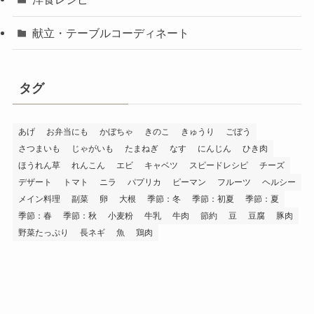
献立・テーブルコーディネート
タグ
あげ
お弁当にも
かぼちゃ
きのこ
きゅうり
ごぼう
さつまいも
じゃがいも
たまねぎ
なす
にんじん
ひき肉
ほうれん草
れんこん
エビ
キャベツ
スピードレシピ
チーズ
デザート
トマト
ニラ
パプリカ
ピーマン
フルーツ
ヘルシー
メイン料理
副菜
卵
大根
季節：冬
季節：初夏
季節：夏
季節：春
季節：秋
小麦粉
牛乳
牛肉
節約
豆
豆腐
豚肉
野菜たっぷり
長ネギ
魚
鶏肉