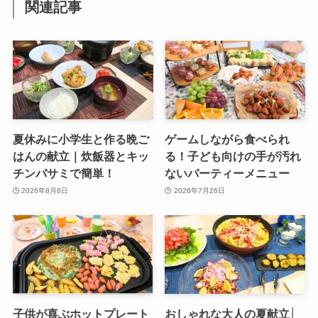
関連記事
夏休みに小学生と作る晩ご
ゲームしながら食べられ
はんの献立｜炊飯器とキッ
る！子ども向けの手が汚れ
チンバサミで簡単！
ないパーティーメニュー
2026年8月8日
2026年7月26日
子供が喜ぶホットプレート
おしゃれな大人の夏献立│