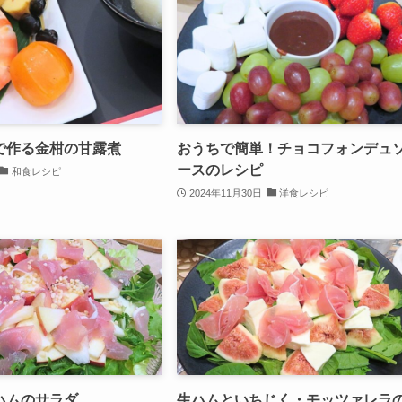
で作る金柑の甘露煮
おうちで簡単！チョコフォンデュ
ースのレシピ
和食レシピ
2024年11月30日
洋食レシピ
ハムのサラダ
生ハムといちじく・モッツァレラ