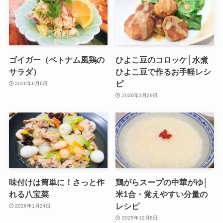
ゴイガー（ベトナム風鶏の
ひよこ豆のコロッケ│水煮
サラダ）
ひよこ豆で作るお手軽レシ
ピ
2026年6月6日
2026年3月29日
味付けは簡単に！さっと作
鶏がらスープの中華がゆ│
れる八宝菜
米1合・覚えやすい分量の
レシピ
2026年1月24日
2025年12月6日