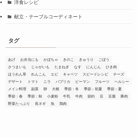
洋食レシピ
献立・テーブルコーディネート
タグ
あげ
お弁当にも
かぼちゃ
きのこ
きゅうり
ごぼう
さつまいも
じゃがいも
たまねぎ
なす
にんじん
ひき肉
ほうれん草
れんこん
エビ
キャベツ
スピードレシピ
チーズ
デザート
トマト
ニラ
パプリカ
ピーマン
フルーツ
ヘルシー
メイン料理
副菜
卵
大根
季節：冬
季節：初夏
季節：夏
季節：春
季節：秋
小麦粉
牛乳
牛肉
節約
豆
豆腐
豚肉
野菜たっぷり
長ネギ
魚
鶏肉