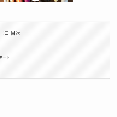
目次
ネート