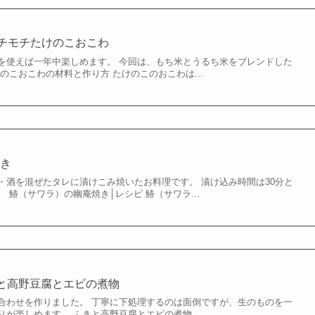
チモチたけのこおこわ
を使えば一年中楽しめます。 今回は、もち米とうるち米をブレンドした
のこおこわの材料と作り方 たけのこのおこわは...
焼き
・酒を混ぜたタレに漬けこみ焼いたお料理です。 漬け込み時間は30分と
 鰆（サワラ）の幽庵焼き│レシピ 鰆（サワラ...
と高野豆腐とエビの煮物
合わせを作りました。 丁寧に下処理するのは面倒ですが、生のものを一
が楽しめます。 ふきと高野豆腐とエビの煮物...