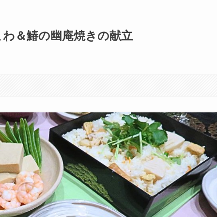
こわ＆鰆の幽庵焼きの献立