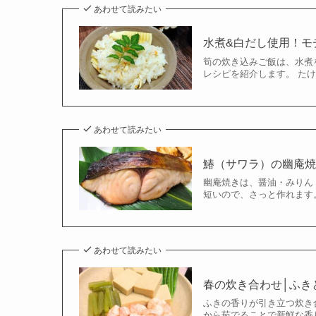
あわせて読みたい
水煮&白だし使用！モ
筍の炊き込みご飯は、水煮
レシピを紹介します。 たけ
あわせて読みたい
鰆（サワラ）の幽庵
幽庵焼きは、醤油・みりん
短いので、さっと作れます。
あわせて読みたい
春の炊き合わせ│ふき
ふきの香りが引き立つ炊き
から茹でることで新鮮な香り