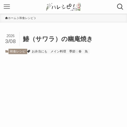
ホーム
和食レシピ
2026
鰆（サワラ）の幽庵焼き
3/08
和食レシピ
お弁当にも
メイン料理
季節：春
魚