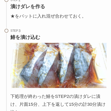
漬けダレを作る
★をバットに入れ混ぜ合わせておく。
STEP
鰆を漬け込む
下処理が終わった鰆をSTEP2の漬けダレに漬
け、片面15分、上下を返して15分の計30分漬け