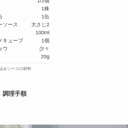
1/2個
1株
缶
1缶
ーソース
大さじ2
100ml
メキューブ
1個
ョウ
少々
20g
込みソースの材料
！調理手順