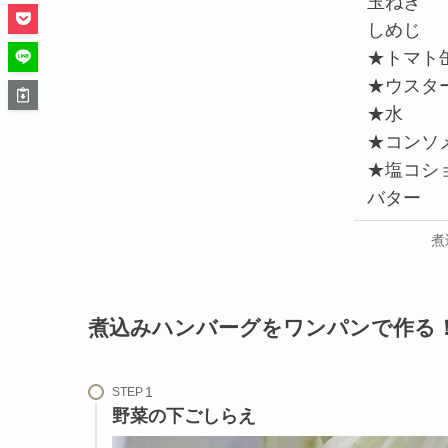
玉ねぎ
しめじ
★トマト
★ウスタ
★水
★コンソ
★塩コシ
バター
煮
煮込みハンバーグをワンパンで作る
STEP
野菜の下ごしらえ