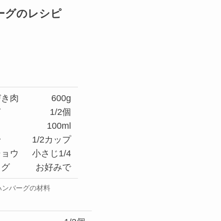
ーグのレシピ
びき肉
600g
ぎ
1/2個
100ml
粉
1/2カップ
ショウ
小さじ1/4
メグ
お好みで
ハンバーグの材料