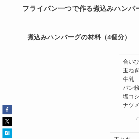
フライパン一つで作る煮込みハンバ
煮込みハンバーグの材料（4個分）
合い
玉ね
牛乳
パン
塩コ
ナツ