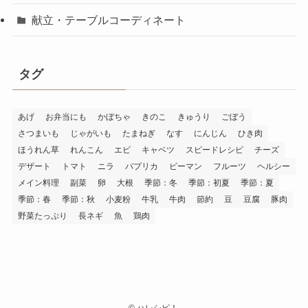
献立・テーブルコーディネート
タグ
あげ
お弁当にも
かぼちゃ
きのこ
きゅうり
ごぼう
さつまいも
じゃがいも
たまねぎ
なす
にんじん
ひき肉
ほうれん草
れんこん
エビ
キャベツ
スピードレシピ
チーズ
デザート
トマト
ニラ
パプリカ
ピーマン
フルーツ
ヘルシー
メイン料理
副菜
卵
大根
季節：冬
季節：初夏
季節：夏
季節：春
季節：秋
小麦粉
牛乳
牛肉
節約
豆
豆腐
豚肉
野菜たっぷり
長ネギ
魚
鶏肉