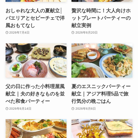
おしゃれな大人の夏献立│
贅沢な時間に！大人向けホ
パエリアとセビーチェで洋
ットプレートパーティーの
風おもてなし
献立実例
2026年7月4日
2026年6月20日
父の日に作った小料理屋風
夏のエスニックパーティー
献立｜夫の好きなものを並
献立｜アジア料理5品で旅
べた和食パーティー
行気分の晩ごはん
2026年6月14日
2026年6月6日