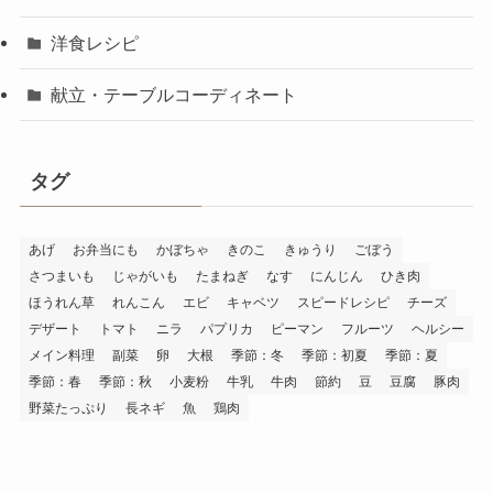
洋食レシピ
献立・テーブルコーディネート
タグ
あげ
お弁当にも
かぼちゃ
きのこ
きゅうり
ごぼう
さつまいも
じゃがいも
たまねぎ
なす
にんじん
ひき肉
ほうれん草
れんこん
エビ
キャベツ
スピードレシピ
チーズ
デザート
トマト
ニラ
パプリカ
ピーマン
フルーツ
ヘルシー
メイン料理
副菜
卵
大根
季節：冬
季節：初夏
季節：夏
季節：春
季節：秋
小麦粉
牛乳
牛肉
節約
豆
豆腐
豚肉
野菜たっぷり
長ネギ
魚
鶏肉