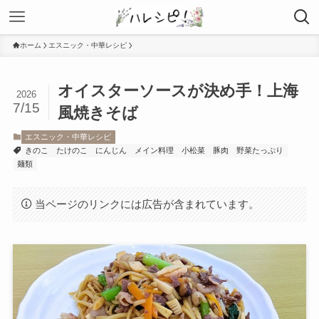
ホーム
エスニック・中華レシピ
オイスターソースが決め手！上海
2026
7/15
風焼きそば
エスニック・中華レシピ
きのこ
たけのこ
にんじん
メイン料理
小松菜
豚肉
野菜たっぷり
麺類
当ページのリンクには広告が含まれています。