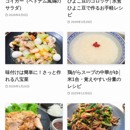
ゴイガー（ベトナム風鶏の
ひよこ豆のコロッケ│水煮
サラダ）
ひよこ豆で作るお手軽レシ
ピ
2026年6月6日
2026年3月29日
味付けは簡単に！さっと作
鶏がらスープの中華がゆ│
れる八宝菜
米1合・覚えやすい分量の
レシピ
2026年1月24日
2025年12月6日