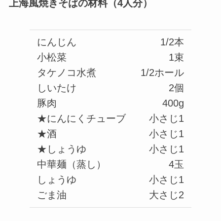
上海風焼きそばの材料（4人分）
にんじん
1/2本
小松菜
1束
タケノコ水煮
1/2ホール
しいたけ
2個
豚肉
400g
★にんにくチューブ
小さじ1
★酒
小さじ1
★しょうゆ
小さじ1
中華麺（蒸し）
4玉
しょうゆ
小さじ1
ごま油
大さじ2