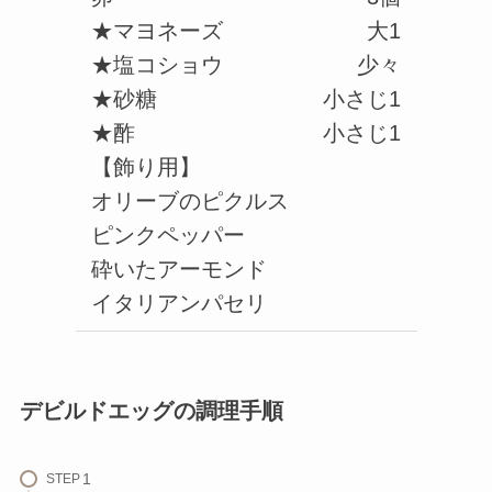
★マヨネーズ
大1
★塩コショウ
少々
★砂糖
小さじ1
★酢
小さじ1
【飾り用】
オリーブのピクルス
ピンクペッパー
砕いたアーモンド
イタリアンパセリ
デビルドエッグの調理手順
STEP