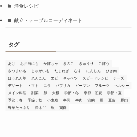
洋食レシピ
献立・テーブルコーディネート
タグ
あげ
お弁当にも
かぼちゃ
きのこ
きゅうり
ごぼう
さつまいも
じゃがいも
たまねぎ
なす
にんじん
ひき肉
ほうれん草
れんこん
エビ
キャベツ
スピードレシピ
チーズ
デザート
トマト
ニラ
パプリカ
ピーマン
フルーツ
ヘルシー
メイン料理
副菜
卵
大根
季節：冬
季節：初夏
季節：夏
季節：春
季節：秋
小麦粉
牛乳
牛肉
節約
豆
豆腐
豚肉
野菜たっぷり
長ネギ
魚
鶏肉