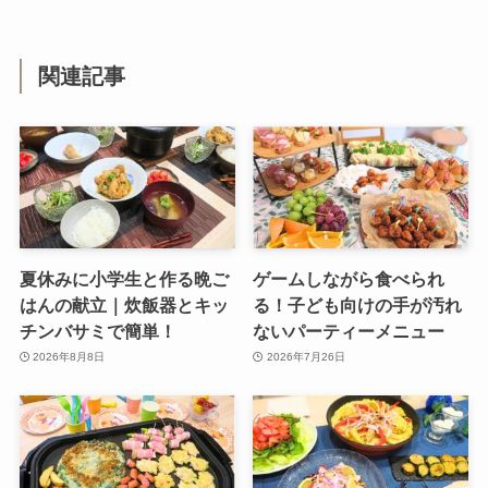
関連記事
夏休みに小学生と作る晩ご
ゲームしながら食べられ
はんの献立｜炊飯器とキッ
る！子ども向けの手が汚れ
チンバサミで簡単！
ないパーティーメニュー
2026年8月8日
2026年7月26日