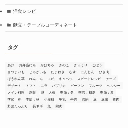
洋食レシピ
献立・テーブルコーディネート
タグ
あげ
お弁当にも
かぼちゃ
きのこ
きゅうり
ごぼう
さつまいも
じゃがいも
たまねぎ
なす
にんじん
ひき肉
ほうれん草
れんこん
エビ
キャベツ
スピードレシピ
チーズ
デザート
トマト
ニラ
パプリカ
ピーマン
フルーツ
ヘルシー
メイン料理
副菜
卵
大根
季節：冬
季節：初夏
季節：夏
季節：春
季節：秋
小麦粉
牛乳
牛肉
節約
豆
豆腐
豚肉
野菜たっぷり
長ネギ
魚
鶏肉