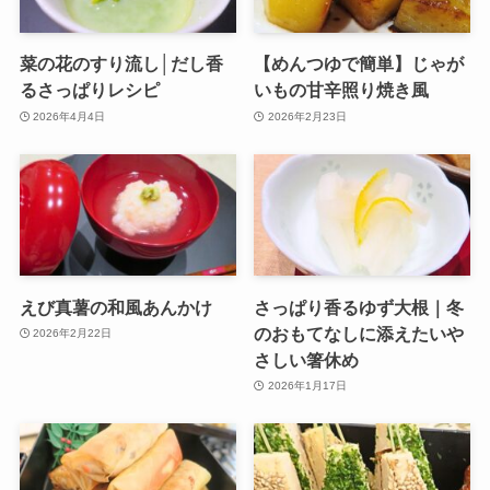
菜の花のすり流し│だし香
【めんつゆで簡単】じゃが
るさっぱりレシピ
いもの甘辛照り焼き風
2026年4月4日
2026年2月23日
えび真薯の和風あんかけ
さっぱり香るゆず大根｜冬
のおもてなしに添えたいや
2026年2月22日
さしい箸休め
2026年1月17日