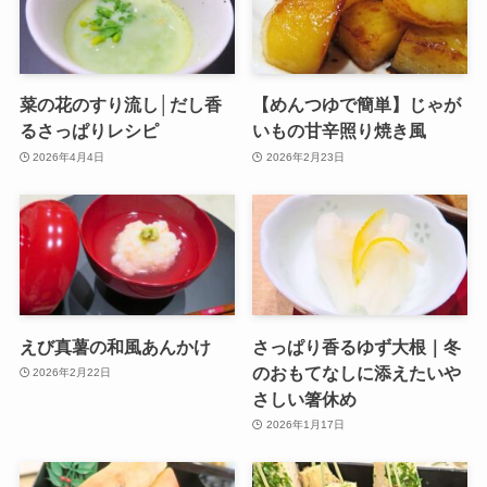
菜の花のすり流し│だし香
【めんつゆで簡単】じゃが
るさっぱりレシピ
いもの甘辛照り焼き風
2026年4月4日
2026年2月23日
えび真薯の和風あんかけ
さっぱり香るゆず大根｜冬
のおもてなしに添えたいや
2026年2月22日
さしい箸休め
2026年1月17日