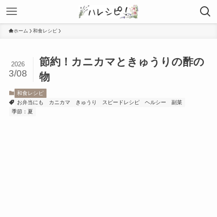
ホーム
和食レシピ
節約！カニカマときゅうりの酢の
2026
3/08
物
和食レシピ
お弁当にも
カニカマ
きゅうり
スピードレシピ
ヘルシー
副菜
季節：夏