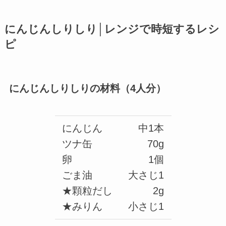
にんじんしりしり│レンジで時短するレシ
ピ
にんじんしりしりの材料（4人分）
にんじん
中1本
ツナ缶
70g
卵
1個
ごま油
大さじ1
★顆粒だし
2g
★みりん
小さじ1