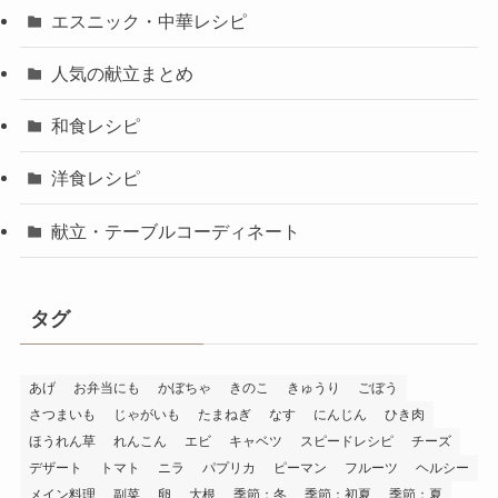
エスニック・中華レシピ
人気の献立まとめ
和食レシピ
洋食レシピ
献立・テーブルコーディネート
タグ
あげ
お弁当にも
かぼちゃ
きのこ
きゅうり
ごぼう
さつまいも
じゃがいも
たまねぎ
なす
にんじん
ひき肉
ほうれん草
れんこん
エビ
キャベツ
スピードレシピ
チーズ
デザート
トマト
ニラ
パプリカ
ピーマン
フルーツ
ヘルシー
メイン料理
副菜
卵
大根
季節：冬
季節：初夏
季節：夏