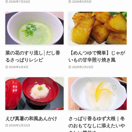
2026年7月24日
2026年5月5日
菜の花のすり流し│だし香
【めんつゆで簡単】じゃが
るさっぱりレシピ
いもの甘辛照り焼き風
2026年4月4日
2026年2月23日
えび真薯の和風あんかけ
さっぱり香るゆず大根｜冬
のおもてなしに添えたいや
2026年2月22日