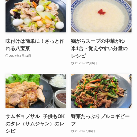
味付けは簡単に！さっと作
鶏がらスープの中華がゆ│
れる八宝菜
米1合・覚えやすい分量の
レシピ
2026年1月24日
2025年12月6日
サムギョプサル│子供もOK
野菜たっぷりプルコギビー
のタレ（サムジャン）のレ
フ
シピ
2025年7月6日