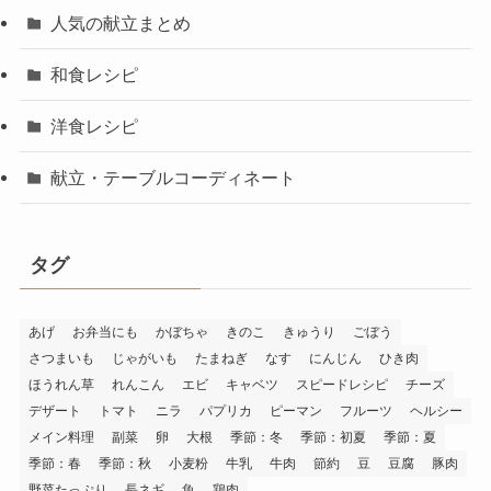
人気の献立まとめ
和食レシピ
洋食レシピ
献立・テーブルコーディネート
タグ
あげ
お弁当にも
かぼちゃ
きのこ
きゅうり
ごぼう
さつまいも
じゃがいも
たまねぎ
なす
にんじん
ひき肉
ほうれん草
れんこん
エビ
キャベツ
スピードレシピ
チーズ
デザート
トマト
ニラ
パプリカ
ピーマン
フルーツ
ヘルシー
メイン料理
副菜
卵
大根
季節：冬
季節：初夏
季節：夏
季節：春
季節：秋
小麦粉
牛乳
牛肉
節約
豆
豆腐
豚肉
野菜たっぷり
長ネギ
魚
鶏肉