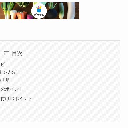
目次
シピ
料（2人分）
理手順
理のポイント
り付けのポイント