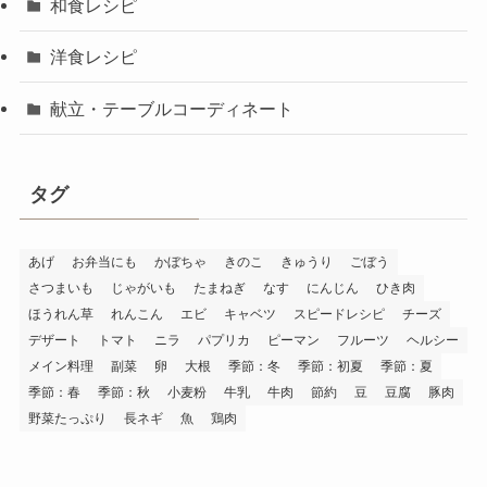
和食レシピ
洋食レシピ
献立・テーブルコーディネート
タグ
あげ
お弁当にも
かぼちゃ
きのこ
きゅうり
ごぼう
さつまいも
じゃがいも
たまねぎ
なす
にんじん
ひき肉
ほうれん草
れんこん
エビ
キャベツ
スピードレシピ
チーズ
デザート
トマト
ニラ
パプリカ
ピーマン
フルーツ
ヘルシー
メイン料理
副菜
卵
大根
季節：冬
季節：初夏
季節：夏
季節：春
季節：秋
小麦粉
牛乳
牛肉
節約
豆
豆腐
豚肉
野菜たっぷり
長ネギ
魚
鶏肉