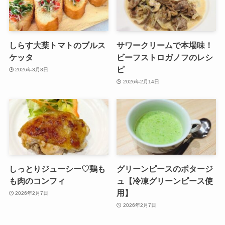
しらす大葉トマトのブルス
サワークリームで本場味！
ケッタ
ビーフストロガノフのレシ
ピ
2026年3月8日
2026年2月14日
しっとりジューシー♡鶏も
グリーンピースのポタージ
も肉のコンフィ
ュ【冷凍グリーンピース使
用】
2026年2月7日
2026年2月7日