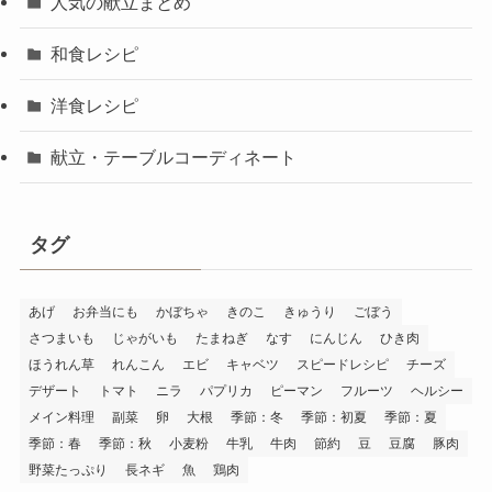
人気の献立まとめ
和食レシピ
洋食レシピ
献立・テーブルコーディネート
タグ
あげ
お弁当にも
かぼちゃ
きのこ
きゅうり
ごぼう
さつまいも
じゃがいも
たまねぎ
なす
にんじん
ひき肉
ほうれん草
れんこん
エビ
キャベツ
スピードレシピ
チーズ
デザート
トマト
ニラ
パプリカ
ピーマン
フルーツ
ヘルシー
メイン料理
副菜
卵
大根
季節：冬
季節：初夏
季節：夏
季節：春
季節：秋
小麦粉
牛乳
牛肉
節約
豆
豆腐
豚肉
野菜たっぷり
長ネギ
魚
鶏肉