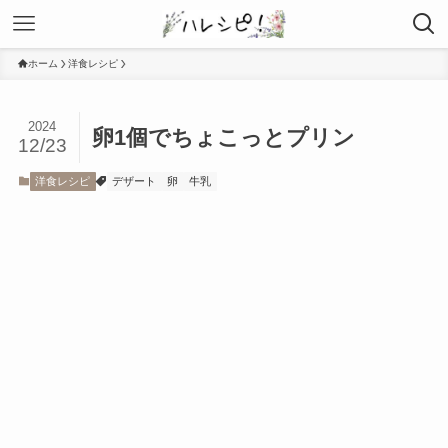
ホーム
洋食レシピ
2024
卵1個でちょこっとプリン
12/23
洋食レシピ
デザート
卵
牛乳