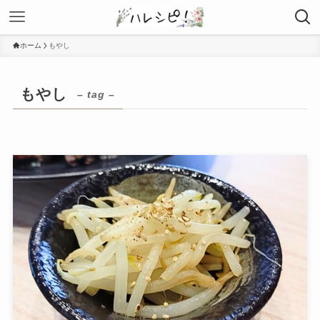
ホーム
もやし
もやし
– tag –