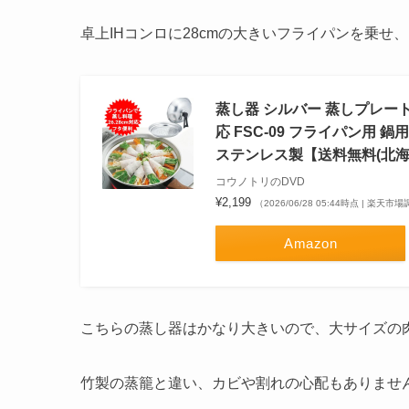
卓上IHコンロに28cmの大きいフライパンを乗
蒸し器 シルバー 蒸しプレート
応 FSC-09 フライパン用
ステンレス製【送料無料(北
コウノトリのDVD
¥2,199
（2026/06/28 05:44時点 | 楽天市
Amazon
こちらの蒸し器はかなり大きいので、大サイズの
竹製の蒸籠と違い、カビや割れの心配もありませ