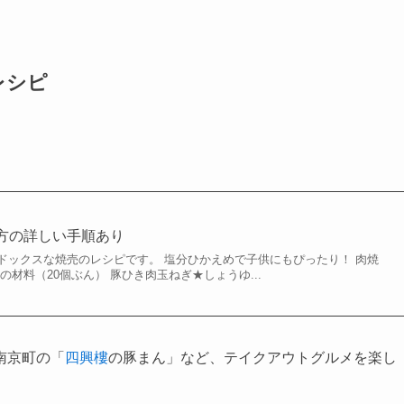
レシピ
方の詳しい手順あり
ドックスな焼売のレシピです。 塩分ひかえめで子供にもぴったり！ 肉焼
の材料（20個ぶん） 豚ひき肉玉ねぎ★しょうゆ...
南京町の「
四興樓
の豚まん」など、テイクアウトグルメを楽し