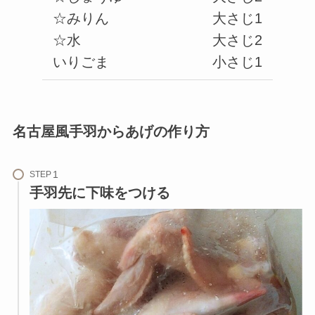
☆みりん
大さじ1
☆水
大さじ2
いりごま
小さじ1
名古屋風手羽からあげの作り方
STEP
手羽先に下味をつける