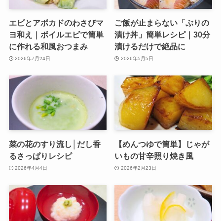
エビとアボカドのわさびマ
ご飯が止まらない「ぶりの
ヨ和え｜ボイルエビで簡単
漬け丼」簡単レシピ｜30分
に作れる和風おつまみ
漬けるだけで絶品に
2026年7月24日
2026年5月5日
菜の花のすり流し│だし香
【めんつゆで簡単】じゃが
るさっぱりレシピ
いもの甘辛照り焼き風
2026年4月4日
2026年2月23日