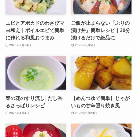
エビとアボカドのわさびマ
ご飯が止まらない「ぶりの
ヨ和え｜ボイルエビで簡単
漬け丼」簡単レシピ｜30分
に作れる和風おつまみ
漬けるだけで絶品に
2026年7月24日
2026年5月5日
菜の花のすり流し│だし香
【めんつゆで簡単】じゃが
るさっぱりレシピ
いもの甘辛照り焼き風
2026年4月4日
2026年2月23日