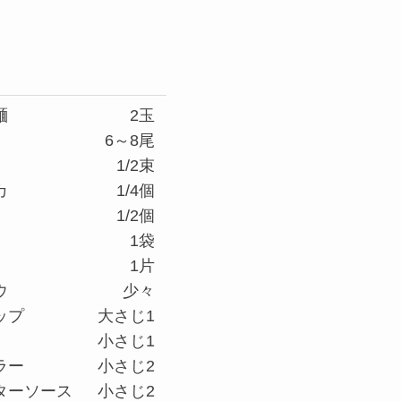
麺
2玉
6～8尾
1/2束
カ
1/4個
1/2個
1袋
1片
ウ
少々
ップ
大さじ1
小さじ1
ラー
小さじ2
ターソース
小さじ2