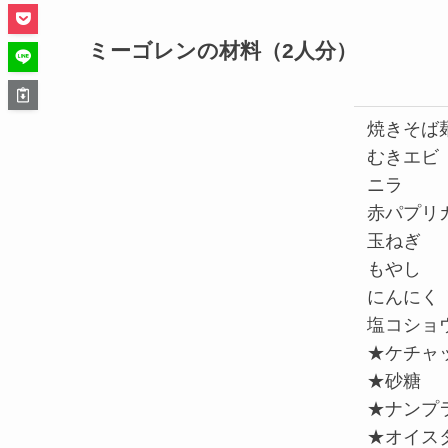
ミーゴレンの材料（2人分）
焼きそば
むきエビ
ニラ
赤パプリ
玉ねぎ
もやし
にんにく
塩コショ
★ケチャ
★砂糖
★ナンプ
★オイス