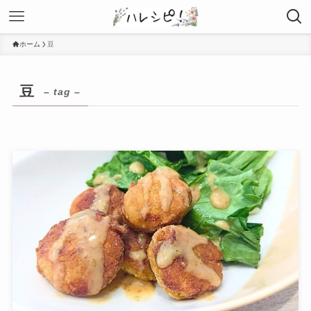
ホーム
豆
豆
– tag –